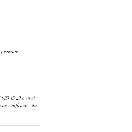
a prevenir
 993 13 29 o en el
e no confirmar cita