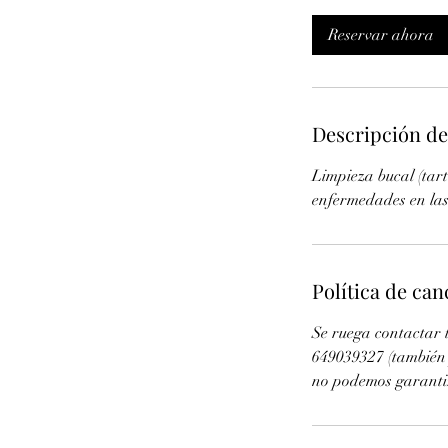
m
Reservar ahora
i
n
Descripción de
Limpieza bucal (tart
enfermedades en las e
Política de can
Se ruega contactar 
649039327 (también 
no podemos garantiza