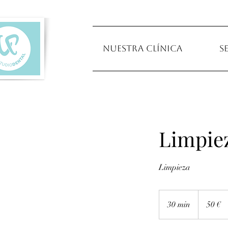
Nuestra clínica
S
Limpiez
Limpieza
50
euros
30 min
3
50 €
0